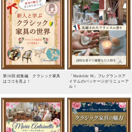
第16回 総集編 クラシック家具
「Mathilde M」フレグランスア
はココを見よ！
イテムのパッケージがリニューア
ル！