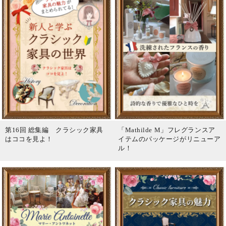
第16回 総集編 クラシック家具
「Mathilde M」フレグランスア
はココを見よ！
イテムのパッケージがリニューア
ル！