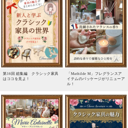
第16回 総集編 クラシック家具
「Mathilde M」フレグランスア
はココを見よ！
イテムのパッケージがリニューア
ル！