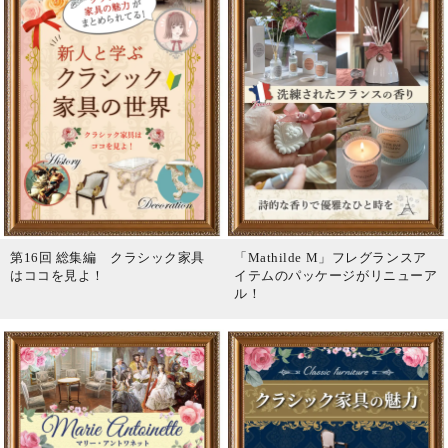
第16回 総集編 クラシック家具
「Mathilde M」フレグランスア
はココを見よ！
イテムのパッケージがリニューア
ル！