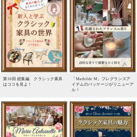
第16回 総集編 クラシック家具
「Mathilde M」フレグランスア
はココを見よ！
イテムのパッケージがリニューア
ル！