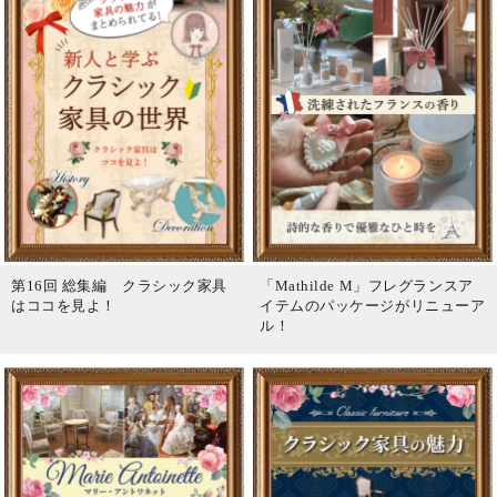
第16回 総集編 クラシック家具
「Mathilde M」フレグランスア
はココを見よ！
イテムのパッケージがリニューア
ル！