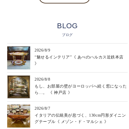
BLOG
ブログ
2026/8/9
“魅せるインテリア”《 あべのハルカス近鉄本店
》
2026/8/8
もし、お部屋の壁がヨーロッパへ続く窓になった
ら…。 《 神戸店 》
2026/8/7
イタリアの伝統美が息づく、130cm円形ダイニン
グテーブル《 メゾン・ド・マルシェ 》