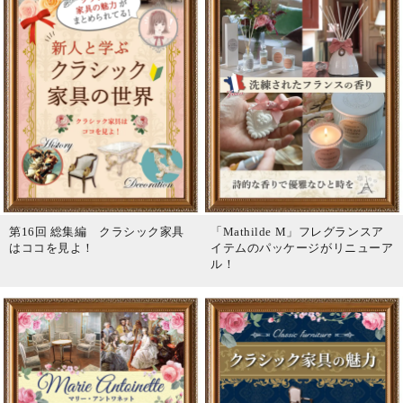
第16回 総集編 クラシック家具
「Mathilde M」フレグランスア
はココを見よ！
イテムのパッケージがリニューア
ル！