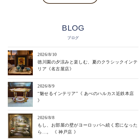
BLOG
ブログ
2026/8/10
徳川園の夕涼みと楽しむ、夏のクラシックインテ
リア《名古屋店》
2026/8/9
“魅せるインテリア”《 あべのハルカス近鉄本店
》
2026/8/8
もし、お部屋の壁がヨーロッパへ続く窓になった
ら…。 《 神戸店 》