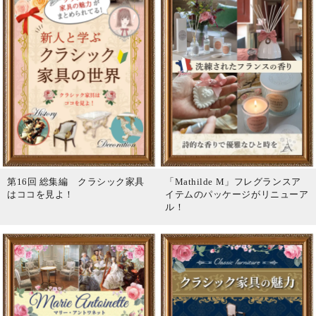
第16回 総集編 クラシック家具
「Mathilde M」フレグランスア
はココを見よ！
イテムのパッケージがリニューア
ル！