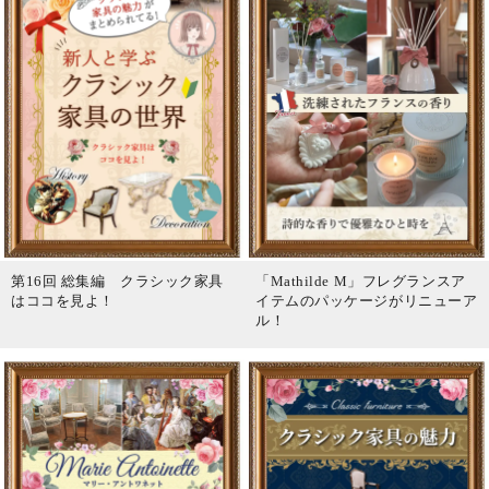
第16回 総集編 クラシック家具
「Mathilde M」フレグランスア
はココを見よ！
イテムのパッケージがリニューア
ル！