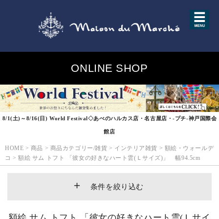
ONLINE SHOP
8/1(土)～8/16(日) World Festival◇あべのハルカス店・名古屋店・-プチ-神戸国際会
館店
HOME
>
商品
>
商品カテゴリー/雑貨
>
インテリア雑貨
>
額絵・ウォールデ
コ
>
額絵 サム トフト 「彼女の好きなハート雲(Ｌサイズ)」 幅94.5cm
条件を絞り込む
額絵 サム トフト 「彼女の好きなハート雲(Ｌサイ