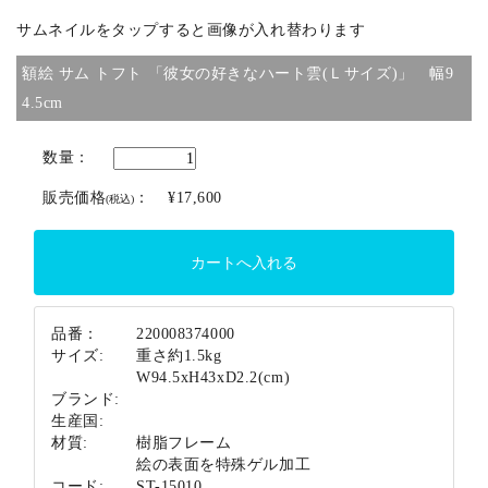
サムネイルをタップすると画像が入れ替わります
ブランド
額絵 サム トフト 「彼女の好きなハート雲(Ｌサイズ)」 幅9
4.5cm
数量：
販売価格
：
¥17,600
(税込)
品番：
220008374000
サイズ:
重さ約1.5kg
W94.5xH43xD2.2(cm)
ブランド:
生産国:
材質:
樹脂フレーム
絵の表面を特殊ゲル加工
コード:
ST-15010