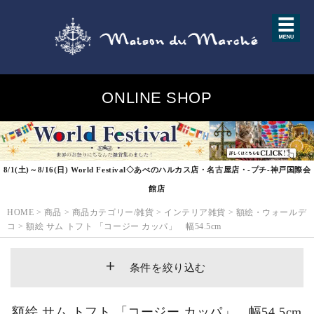
ONLINE SHOP
8/1(土)～8/16(日) World Festival◇あべのハルカス店・名古屋店・-プチ-神戸国際会
館店
HOME
>
商品
>
商品カテゴリー/雑貨
>
インテリア雑貨
>
額絵・ウォールデ
コ
>
額絵 サム トフト 「コージー カッパ」 幅54.5cm
条件を絞り込む
額絵 サム トフト 「コージー カッパ」 幅54.5cm