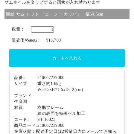
サムネイルをタップすると画像が入れ替わります
ブランド
額絵 サム トフト 「コージー カッパ」 幅54.5cm
数量：
販売価格
：
¥18,700
(税込)
品番：
210007239000
サイズ:
重さ約1.6kg
W54.5xH71.5xD2.2(cm)
ブランド:
生産国:
材質:
樹脂フレーム
絵の表面を特殊ゲル加工
コード:
ST-16023
商品コード:
210007239000
在庫状態：
配達予定日は2営業日内にメールでお知ら