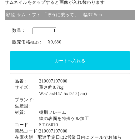
サムネイルをタップすると画像が入れ替わります
ブランド
額絵 サム トフト 「ぞうに乗って」 幅37.5cm
数量：
販売価格
：
¥9,680
(税込)
品番：
210007197000
サイズ:
重さ約0.7kg
W37.5xH47.5xD2.2(cm)
ブランド:
生産国:
材質:
樹脂フレーム
絵の表面を特殊ゲル加工
コード:
ST-08010
商品コード:
210007197000
在庫状態：
配達予定日は2営業日内にメールでお知ら