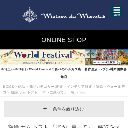
ONLINE SHOP
8/1(土)～8/16(日) World Festival◇あべのハルカス店・名古屋店・-プチ-神戸国際会
館店
HOME
>
商品
>
商品カテゴリー/雑貨
>
インテリア雑貨
>
額絵・ウォールデ
コ
>
額絵 サム トフト 「ぞうに乗って」 幅37.5cm
条件を絞り込む
額絵 サム トフト 「ぞうに乗って」 幅37.5cm