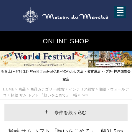
ONLINE SHOP
8/1(土)～8/16(日) World Festival◇あべのハルカス店・名古屋店・-プチ-神戸国際会
館店
HOME
>
商品
>
商品カテゴリー/雑貨
>
インテリア雑貨
>
額絵・ウォールデ
コ
>
額絵 サム トフト 「願いをこめて」 幅31.5cm
条件を絞り込む
額絵 サム トフト 「願いをこめて」 幅31.5cm