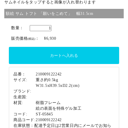
サムネイルをタップすると画像が入れ替わります
ブランド
額絵 サム トフト 「願いをこめて」 幅31.5cm
数量：
販売価格
：
¥6,930
(税込)
品番：
210009122242
サイズ:
重さ約0.5kg
W31.5xH39.5xD2.2(cm)
ブランド:
生産国:
材質:
樹脂フレーム
絵の表面を特殊ゲル加工
コード:
ST-05845
商品コード:
210009122242
在庫状態：
配達予定日は2営業日内にメールでお知ら