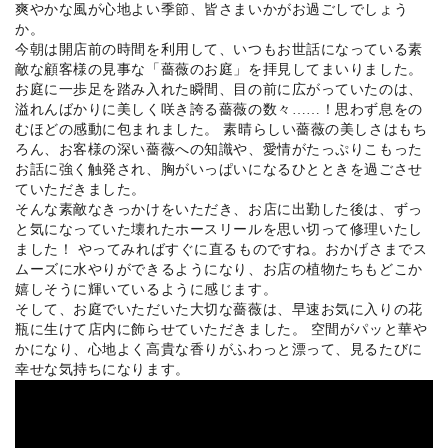
爽やかな風が心地よい季節、皆さまいかがお過ごしでしょう
か。
今朝は開店前の時間を利用して、いつもお世話になっている素
敵な顧客様の見事な「薔薇のお庭」を拝見してまいりました。
お庭に一歩足を踏み入れた瞬間、目の前に広がっていたのは、
溢れんばかりに美しく咲き誇る薔薇の数々……！思わず息をの
むほどの感動に包まれました。 素晴らしい薔薇の美しさはもち
ろん、お客様の深い薔薇への知識や、愛情がたっぷりこもった
お話に強く触発され、胸がいっぱいになるひとときを過ごさせ
ていただきました。
そんな素敵なきっかけをいただき、お店に出勤した後は、ずっ
と気になっていた壊れたホースリールを思い切って修理いたし
ました！ やってみればすぐに直るものですね。おかげさまでス
ムーズに水やりができるようになり、お店の植物たちもどこか
嬉しそうに輝いているように感じます。
そして、お庭でいただいた大切な薔薇は、早速お気に入りの花
瓶に生けて店内に飾らせていただきました。 空間がパッと華や
かになり、心地よく高貴な香りがふわっと漂って、見るたびに
幸せな気持ちになります。
動
画
プ