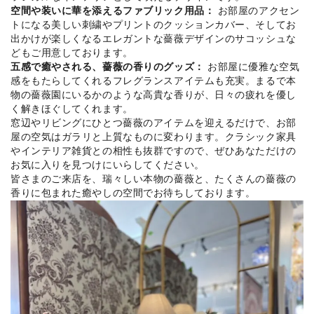
空間や装いに華を添えるファブリック用品：
お部屋のアクセン
トになる美しい刺繍やプリントのクッションカバー、そしてお
出かけが楽しくなるエレガントな薔薇デザインのサコッシュな
どもご用意しております。
五感で癒やされる、薔薇の香りのグッズ：
お部屋に優雅な空気
感をもたらしてくれるフレグランスアイテムも充実。まるで本
物の薔薇園にいるかのような高貴な香りが、日々の疲れを優し
く解きほぐしてくれます。
窓辺やリビングにひとつ薔薇のアイテムを迎えるだけで、お部
屋の空気はガラリと上質なものに変わります。クラシック家具
やインテリア雑貨との相性も抜群ですので、ぜひあなただけの
お気に入りを見つけにいらしてください。
皆さまのご来店を、瑞々しい本物の薔薇と、たくさんの薔薇の
香りに包まれた癒やしの空間でお待ちしております。