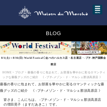
BLOG
8/1(土)～8/16(日) World Festival◇あべのハルカス店・名古屋店・-プチ-神戸国際会
館店
HOME
>
ブログ
>
薔薇の香りに包まれて。お部屋を華やかに彩るロマンティ
ックな薔薇グッズのご紹介 《 -プチ-メゾン・ド・マルシェ那須高原店 》
薔薇の香りに包まれて。お部屋を華やかに彩るロマンティックな薔
薇グッズのご紹介 《 -プチ-メゾン・ド・マルシェ那須高原店 》
皆さま、こんにちは。 -プチ-メゾン・ド・マルシェ那須高原店
の増田晃子（ますだあきこ）です。