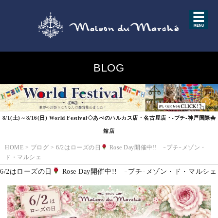
BLOG
8/1(土)～8/16(日) World Festival◇あべのハルカス店・名古屋店・-プチ-神戸国際会
館店
HOME
>
ブログ
>
6/2はローズの日
Rose Day開催中!! ｰプチｰメゾン・
ド・マルシェ
6/2はローズの日
Rose Day開催中!! ｰプチｰメゾン・ド・マルシェ