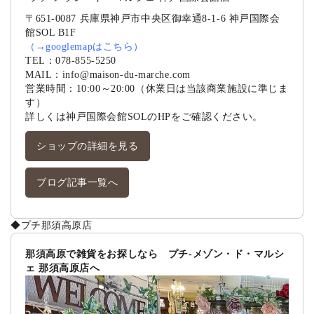
〒651-0087 兵庫県神戸市中央区御幸通8-1-6 神戸国際会
館SOL B1F
（
→googlemapはこちら
）
TEL：
078-855-5250
MAIL：
info@maison-du-marche.com
営業時間：10:00～20:00（休業日は当該商業施設に準じま
す）
詳しくは
神戸国際会館SOLのHP
をご確認ください。
ショップの詳細を見る
ブログ記事一覧へ
◆プチ那須高原店
那須高原で雑貨をお探しなら プチ-メゾン・ド・マルシ
ェ 那須高原店へ