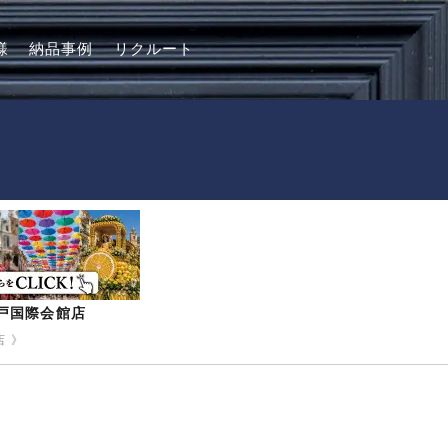
様
納品事例
リクルート
-神戸国際会館店
 》