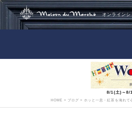
オンラインシ
8/1(土)～
HOME
>
ブログ
>
ホッと一息・紅茶を淹れて心