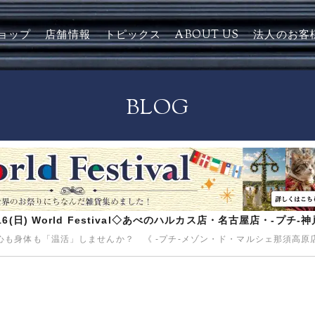
ョップ
店舗情報
トピックス
ABOUT US
法人のお客
BLOG
8/16(日) World Festival◇あべのハルカス店・名古屋店・-プチ
も身体も「温活」しませんか？ 《 -プチ-メゾン・ド・マルシェ那須高原店