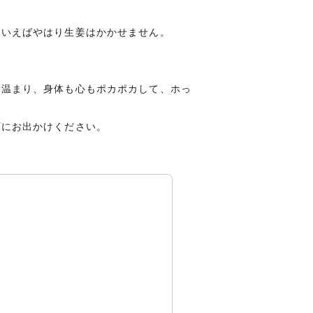
といえばやはり生姜はかかせません。
ら温まり、身体も心もポカポカして、ホっ
原にお出かけください。