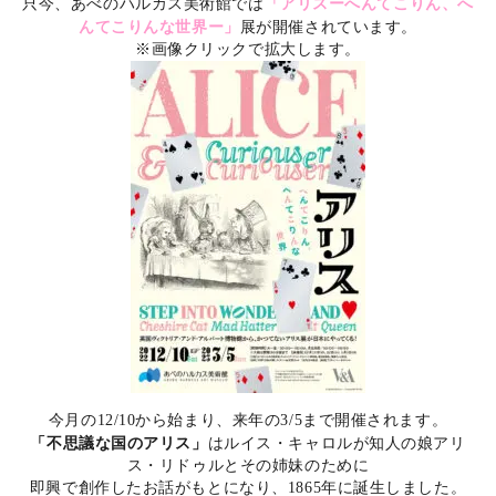
「アリスーへんてこりん、へ
只今、あべのハルカス美術館では
んてこりんな世界ー」
展が開催されています。
※画像クリックで拡大します。
今月の12/10から始まり、来年の3/5まで開催されます。
「不思議な国のアリス」
はルイス・キャロルが知人の娘アリ
ス・リドゥルとその姉妹のために
即興で創作したお話がもとになり、1865年に誕生しました。