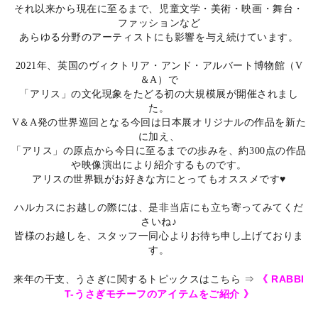
それ以来から現在に至るまで、児童文学・美術・映画・舞台・
ファッションなど
あらゆる分野のアーティストにも影響を与え続けています。
2021年、英国のヴィクトリア・アンド・アルバート博物館（V
＆A）で
「アリス」の文化現象をたどる初の大規模展が開催されまし
た。
V＆A発の世界巡回となる今回は日本展オリジナルの作品を新た
に加え、
「アリス」の原点から今日に至るまでの歩みを、約300点の作品
や映像演出により紹介するものです。
アリスの世界観がお好きな方にとってもオススメです♥
ハルカスにお越しの際には、是非当店にも立ち寄ってみてくだ
さいね♪
皆様のお越しを、スタッフ一同心よりお待ち申し上げておりま
す。
《 RABBI
来年の干支、うさぎに関するトピックスはこちら ⇒
T-うさぎモチーフのアイテムをご紹介 》