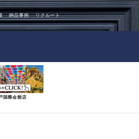
様
納品事例
リクルート
-神戸国際会館店