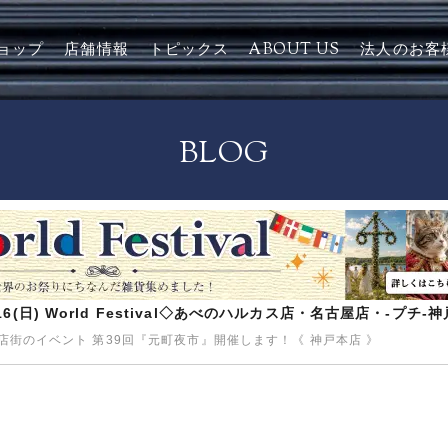
ョップ
店舗情報
トピックス
ABOUT US
法人のお客
BLOG
8/16(日) World Festival◇あべのハルカス店・名古屋店・-プチ
町商店街のイベント 第39回『元町夜市』開催します！《 神戸本店 》