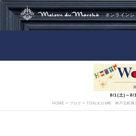
オンラインシ
8/1(土)～
HOME
>
ブログ
>
7/26(火)18時 神戸元