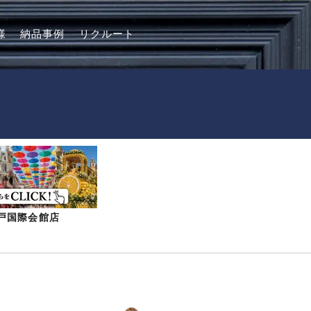
様
納品事例
リクルート
-神戸国際会館店