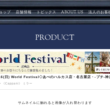
ョップ
店舗情報
トピックス
ABOUT US
法人のお客
PRODUCT
8/16(日) World Festival◇あべのハルカス店・名古屋店・-プチ
>
《Cappani》 ミラー
サムネイルに触れると画像が入れ替わります