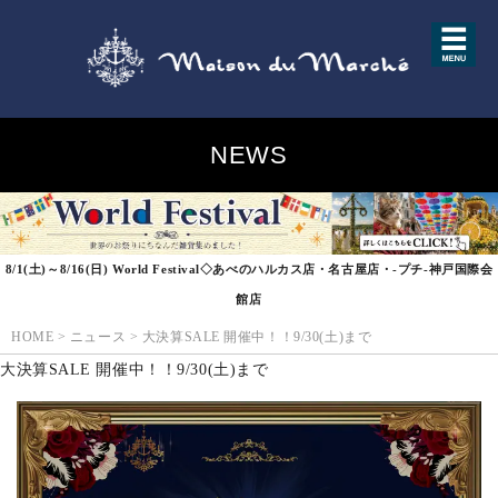
NEWS
8/1(土)～8/16(日) World Festival◇あべのハルカス店・名古屋店・-プチ-神戸国際会
館店
HOME
>
ニュース
>
大決算SALE 開催中！！9/30(土)まで
大決算SALE 開催中！！9/30(土)まで