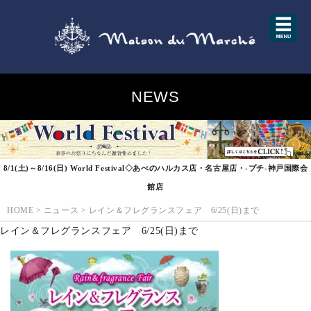
NEWS
8/1(土)～8/16(日) World Festival◇あべのハルカス店・名古屋店・-プチ-神戸国際会
館店
HOME
>
ニュース
>
レイン＆フレグランスフェア 6/25(日)まで
レイン＆フレグランスフェア 6/25(日)まで