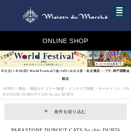
ONLINE SHOP
8/1(土)～8/16(日) World Festival◇あべのハルカス店・名古屋店・-プチ-神戸国際会
館店
HOME
>
商品
>
商品カテゴリー/雑貨
>
インテリア雑貨
>
オーナメント
>
PA
RASTONE DUBOUT CATS So chic DUB76
条件を絞り込む
PARASTONE DUBOUT CATS So chic DUB76