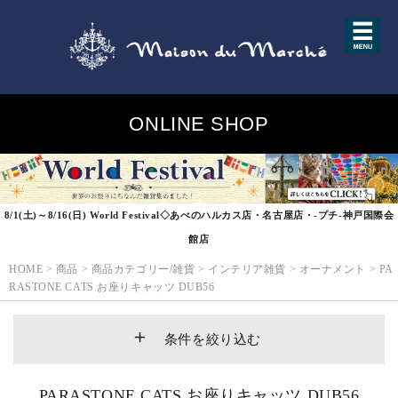
ONLINE SHOP
8/1(土)～8/16(日) World Festival◇あべのハルカス店・名古屋店・-プチ-神戸国際会
館店
HOME
>
商品
>
商品カテゴリー/雑貨
>
インテリア雑貨
>
オーナメント
>
PA
RASTONE CATS お座りキャッツ DUB56
条件を絞り込む
PARASTONE CATS お座りキャッツ DUB56