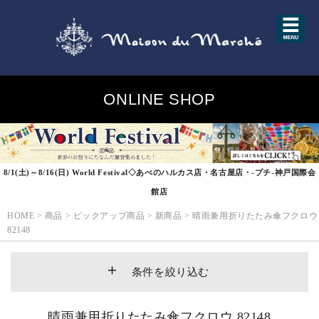
ONLINE SHOP
8/1(土)～8/16(日) World Festival◇あべのハルカス店・名古屋店・-プチ-神戸国際会
館店
HOME
>
商品
>
ピックアップ商品
>
新商品
>
晴雨兼用折りたたみ傘フクロウ
82148
条件を絞り込む
晴雨兼用折りたたみ傘フクロウ 82148