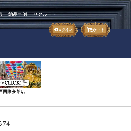
様
納品事例
リクルート
-神戸国際会館店
74