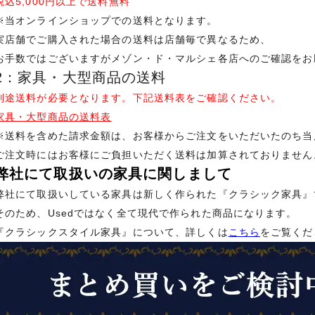
税込5,000円以上で送料無料
※当オンラインショップでの送料となります。
実店舗でご購入された場合の送料は店舗毎で異なるため、
お手数ではございますがメゾン・ド・マルシェ各店へのご確認をお
2：家具・大型商品の送料
別途送料が必要となります。下記送料表をご確認ください。
家具・大型商品の送料表
※送料を含めた請求金額は、お客様からご注文をいただいたのち当
ご注文時にはお客様にご負担いただく送料は加算されておりません
弊社にて取扱いの家具に関しまして
弊社にて取扱いしている家具は新しく作られた『クラシック家具』
そのため、Usedではなく全て現代で作られた商品になります。
『クラシックスタイル家具』について、詳しくは
こちら
をご覧くだ