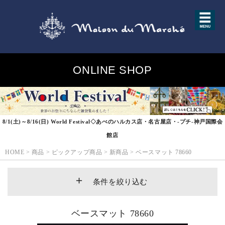
ONLINE SHOP
8/1(土)～8/16(日) World Festival◇あべのハルカス店・名古屋店・-プチ-神戸国際会
館店
HOME
>
商品
>
ピックアップ商品
>
新商品
>
ベースマット 78660
条件を絞り込む
ベースマット 78660