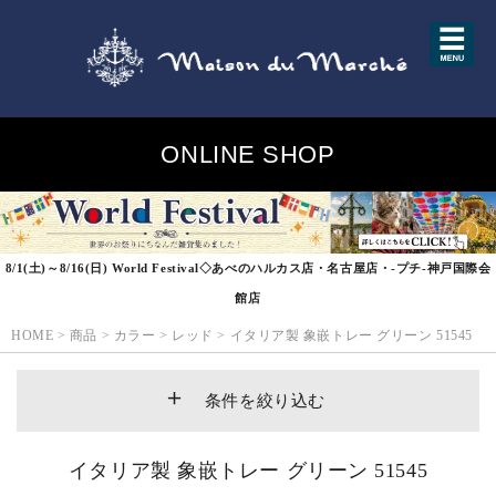
ONLINE SHOP
8/1(土)～8/16(日) World Festival◇あべのハルカス店・名古屋店・-プチ-神戸国際会
館店
HOME
>
商品
>
カラー
>
レッド
>
イタリア製 象嵌トレー グリーン 51545
条件を絞り込む
イタリア製 象嵌トレー グリーン 51545