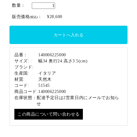
ブランド
数量：
販売価格
：
¥28,600
(税込)
品番：
140006225000
サイズ:
幅34 奥行24 高さ3.5(cm)
ブランド:
生産国:
イタリア
材質:
天然木
コード:
51545
商品コード:
140006225000
在庫状態：
配達予定日は2営業日内にメールでお知ら
せ
この商品について問い合わせる