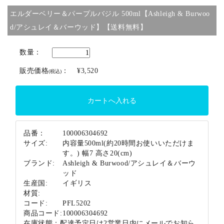
エルダーベリー＆パープルバジル 500ml【Ashleigh & Burwoo
ブランド
d/アシュレイ＆バーウッド】【送料無料】
数量：
販売価格
：
¥3,520
(税込)
品番：
100006304692
サイズ:
内容量500ml(約20時間お使いいただけま
す。) 幅7 高さ20(cm)
ブランド:
Ashleigh & Burwood/アシュレイ＆バーウ
ッド
生産国:
イギリス
材質:
コード:
PFL5202
商品コード:
100006304692
在庫状態：
配達予定日は2営業日内にメールでお知ら