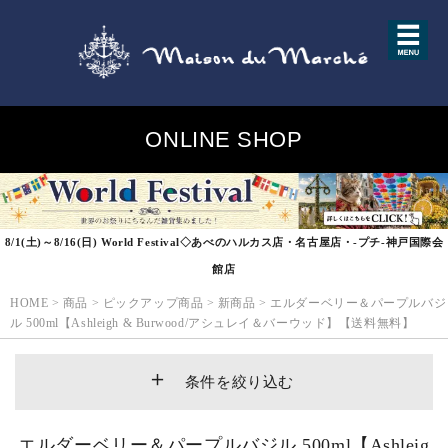
ONLINE SHOP
8/1(土)～8/16(日) World Festival◇あべのハルカス店・名古屋店・-プチ-神戸国際会
館店
HOME
>
商品
>
ピックアップ商品
>
新商品
>
エルダーベリー＆パープルバジ
ル 500ml【Ashleigh & Burwood/アシュレイ＆バーウッド】【送料無料】
条件を絞り込む
エルダーベリー＆パープルバジル 500ml【Ashleig