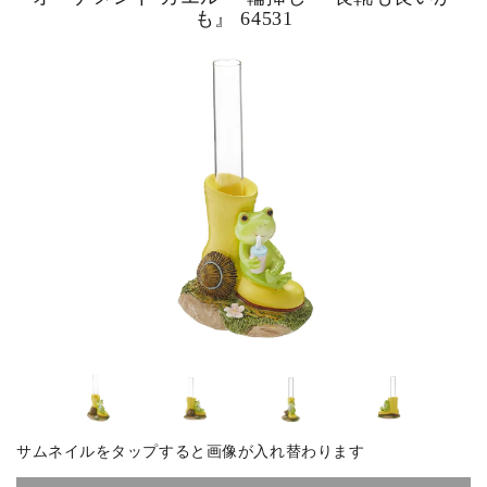
も』 64531
ピックアップ商品
商品カテゴリー/家具
商品カテゴリー/雑貨
カラー
サイズ
素材
サムネイルをタップすると画像が入れ替わります