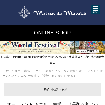
ONLINE SHOP
8/1(土)～8/16(日) World Festival◇あべのハルカス店・名古屋店・-プチ-神戸国際会
館店
HOME
>
商品
>
商品カテゴリー/雑貨
>
インテリア雑貨
>
オーナメント
>
オ
ーナメント カエル 一輪挿し 『長靴も良いかも』 64531
条件を絞り込む
オーナメント カエル 一輪挿し 『長靴も良いか