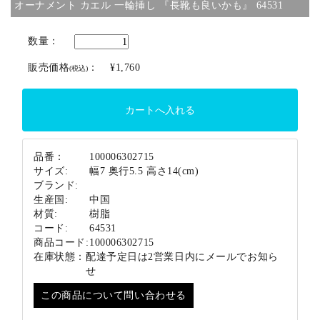
オーナメント カエル 一輪挿し 『長靴も良いかも』 64531
ブランド
数量：
販売価格
：
¥1,760
(税込)
品番：
100006302715
サイズ:
幅7 奥行5.5 高さ14(cm)
ブランド:
生産国:
中国
材質:
樹脂
コード:
64531
商品コード:
100006302715
在庫状態：
配達予定日は2営業日内にメールでお知ら
せ
この商品について問い合わせる