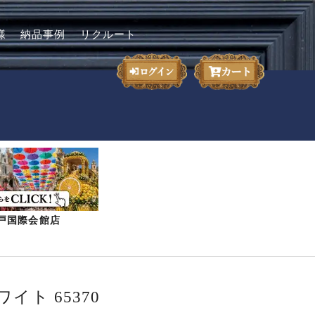
様
納品事例
リクルート
-神戸国際会館店
イト 65370