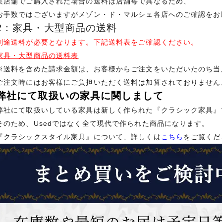
実店舗でご購入された場合の送料は店舗毎で異なるため、
お手数ではございますがメゾン・ド・マルシェ各店へのご確認をお
2：家具・大型商品の送料
別途送料が必要となります。下記送料表をご確認ください。
家具・大型商品の送料表
※送料を含めた請求金額は、お客様からご注文をいただいたのち当
ご注文時にはお客様にご負担いただく送料は加算されておりません
弊社にて取扱いの家具に関しまして
弊社にて取扱いしている家具は新しく作られた『クラシック家具』
そのため、Usedではなく全て現代で作られた商品になります。
『クラシックスタイル家具』について、詳しくは
こちら
をご覧くだ