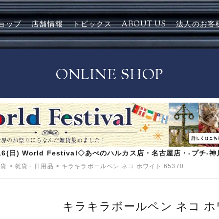
ョップ
店舗情報
トピックス
ABOUT US
法人のお客
ONLINE SHOP
8/16(日) World Festival◇あべのハルカス店・名古屋店・-プチ
雑貨
>
雑貨・日用品
>
キラキラボールペン ネコ ホワイト 65370
キラキラボールペン ネコ ホワ