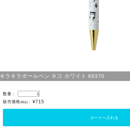
キラキラボールペン ネコ ホワイト 65370
数量：
販売価格
：
¥715
(税込)