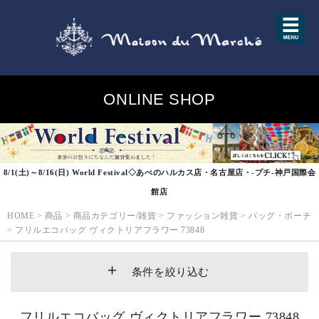
ONLINE SHOP
8/1(土)～8/16(日) World Festival◇あべのハルカス店・名古屋店・-プチ-神戸国際会
館店
HOME
>
商品
>
商品カテゴリー/雑貨
>
ファッション雑貨
>
バッグ・ポーチ
>
フリルエコバッグ ヴィクトリアフラワー 73848
条件を絞り込む
フリルエコバッグ ヴィクトリアフラワー 73848