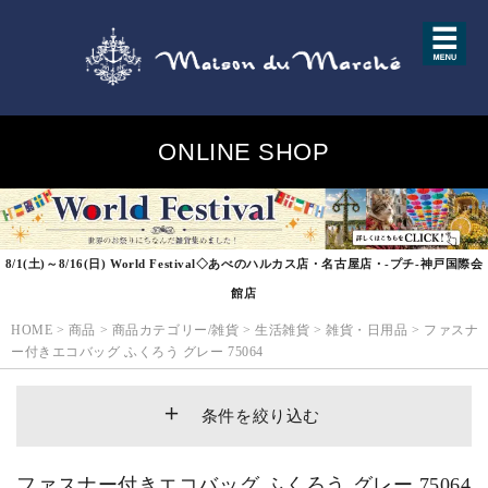
ONLINE SHOP
8/1(土)～8/16(日) World Festival◇あべのハルカス店・名古屋店・-プチ-神戸国際会
館店
HOME
>
商品
>
商品カテゴリー/雑貨
>
生活雑貨
>
雑貨・日用品
>
ファスナ
ー付きエコバッグ ふくろう グレー 75064
条件を絞り込む
ファスナー付きエコバッグ ふくろう グレー 75064