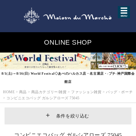
ONLINE SHOP
8/1(土)～8/16(日) World Festival◇あべのハルカス店・名古屋店・-プチ-神戸国際会
館店
HOME
>
商品
>
商品カテゴリー/雑貨
>
ファッション雑貨
>
バッグ・ポーチ
>
コンビニエコバッグ ガルシアローズ 75045
条件を絞り込む
コンビニエコバッグ ガルシアローズ 75045