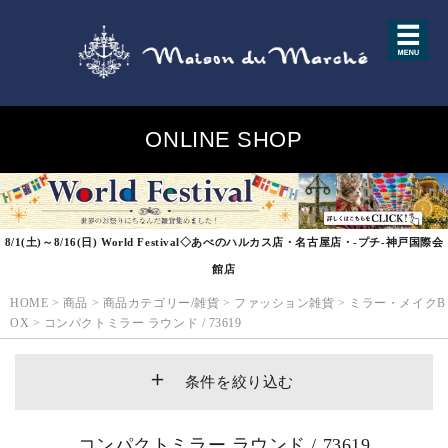
ONLINE SHOP
8/1(土)～8/16(日) World Festival◇あべのハルカス店・名古屋店・-プチ-神戸国際会
館店
HOME
>
商品
>
商品カテゴリー/雑貨
>
ファッション雑貨
>
ミラー・メイクB
OX
>
コンパクトミラー ラウンド / 73619
条件を絞り込む
コンパクトミラー ラウンド / 73619