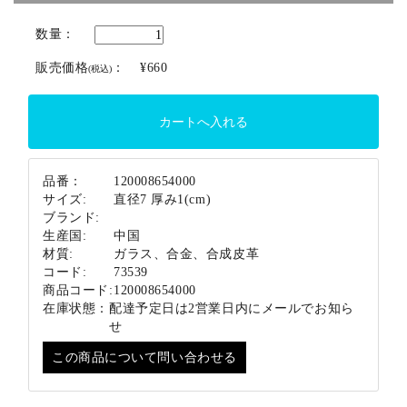
ブランド
数量：
販売価格
：
¥660
(税込)
品番：
120008654000
サイズ:
直径7 厚み1(cm)
ブランド:
生産国:
中国
材質:
ガラス、合金、合成皮革
コード:
73539
商品コード:
120008654000
在庫状態：
配達予定日は2営業日内にメールでお知ら
せ
この商品について問い合わせる