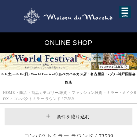
ONLINE SHOP
8/1(土)～8/16(日) World Festival◇あべのハルカス店・名古屋店・-プチ-神戸国際会
館店
HOME
>
商品
>
商品カテゴリー/雑貨
>
ファッション雑貨
>
ミラー・メイクB
OX
>
コンパクトミラー ラウンド / 73539
条件を絞り込む
コンパクトミラー ラウンド / 73539