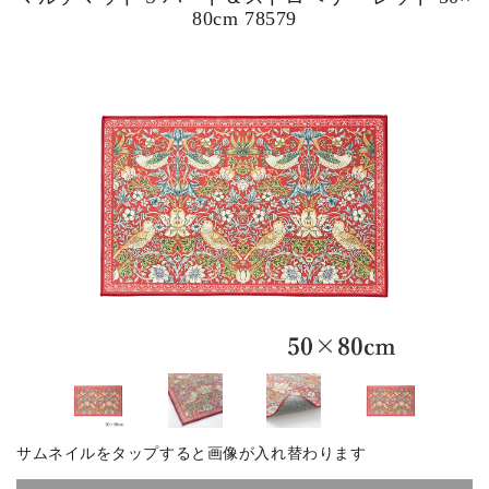
80cm 78579
ピックアップ商品
商品カテゴリー/家具
商品カテゴリー/雑貨
カラー
サイズ
素材
サムネイルをタップすると画像が入れ替わります