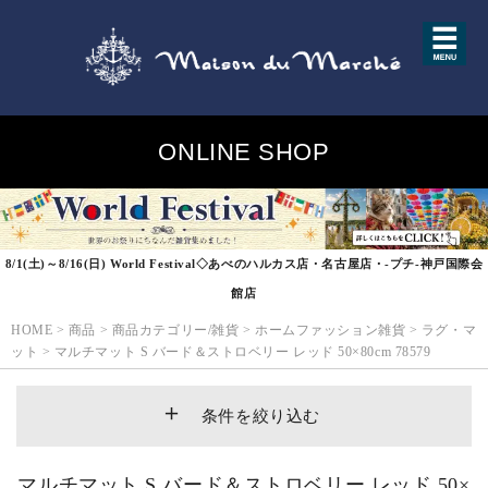
ONLINE SHOP
8/1(土)～8/16(日) World Festival◇あべのハルカス店・名古屋店・-プチ-神戸国際会
館店
HOME
>
商品
>
商品カテゴリー/雑貨
>
ホームファッション雑貨
>
ラグ・マ
ット
>
マルチマット S バード＆ストロベリー レッド 50×80cm 78579
条件を絞り込む
マルチマット S バード＆ストロベリー レッド 50×