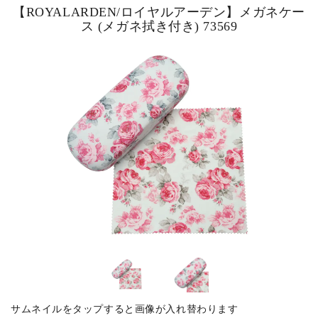
【ROYALARDEN/ロイヤルアーデン】メガネケー
ス (メガネ拭き付き) 73569
ピックアップ商品
商品カテゴリー/家具
商品カテゴリー/雑貨
カラー
サイズ
素材
サムネイルをタップすると画像が入れ替わります