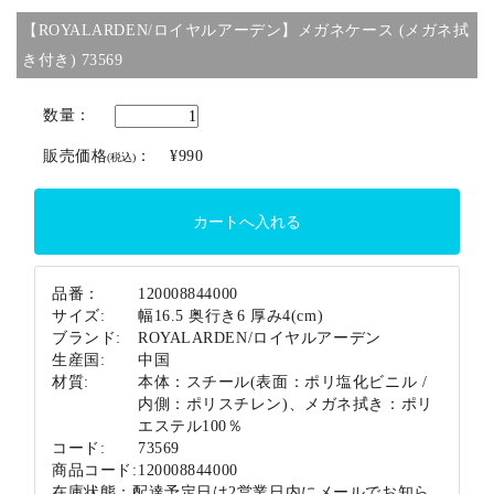
【ROYALARDEN/ロイヤルアーデン】メガネケース (メガネ拭
ブランド
き付き) 73569
数量：
販売価格
：
¥990
(税込)
品番：
120008844000
サイズ:
幅16.5 奥行き6 厚み4(cm)
ブランド:
ROYALARDEN/ロイヤルアーデン
生産国:
中国
材質:
本体：スチール(表面：ポリ塩化ビニル /
内側：ポリスチレン)、メガネ拭き：ポリ
エステル100％
コード:
73569
商品コード:
120008844000
在庫状態：
配達予定日は2営業日内にメールでお知ら