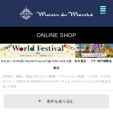
ONLINE SHOP
8/1(土)～8/16(日) World Festival◇あべのハルカス店・名古屋店・-プチ-神戸国際会
館店
HOME
>
商品
>
商品カテゴリー/雑貨
>
ファッション雑貨
>
メガネ・メガネ
ケース
>
【ROYALARDEN/ロイヤルアーデン】メガネケース (メガネ拭き付
き) 73569
条件を絞り込む