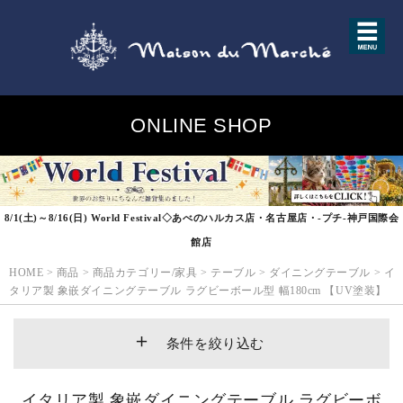
ONLINE SHOP
8/1(土)～8/16(日) World Festival◇あべのハルカス店・名古屋店・-プチ-神戸国際会
館店
HOME
>
商品
>
商品カテゴリー/家具
>
テーブル
>
ダイニングテーブル
>
イ
タリア製 象嵌ダイニングテーブル ラグビーボール型 幅180cm 【UV塗装】
条件を絞り込む
イタリア製 象嵌ダイニングテーブル ラグビーボ