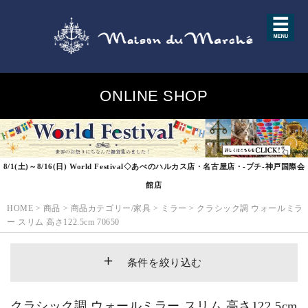
ONLINE SHOP
8/1(土)～8/16(日) World Festival◇あべのハルカス店・名古屋店・-プチ-神戸国際会
館店
HOME
>
商品
>
商品カテゴリー/家具
>
ミラー
>
クラシック調 ウォールミラ
ー スリム 高さ122.5cm 70650
条件を絞り込む
クラシック調 ウォールミラー スリム 高さ122.5cm