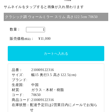
サムネイルをタップすると画像が入れ替わります
ブランド
クラシック調 ウォールミラー スリム 高さ122.5cm 70650
数量：
販売価格
：
¥11,000
(税込)
品番：
210009122316
サイズ:
幅15 奥行3.5 高さ122.5(cm)
ブランド:
生産国:
中国
材質:
ガラス・木材・樹脂
コード:
70650
商品コード:
210009122316
在庫状態：
配達予定日は2営業日内にメールでお知ら
せ