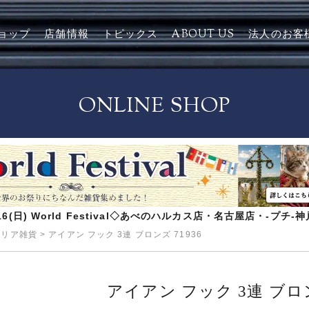
ョップ
店舗情報
トピックス
ABOUT US
法人のお客
ONLINE SHOP
8/16(日) World Festival◇あべのハルカス店・名古屋店・-プチ
テリア雑貨
>
アイアン フック 3連 ブロンズ 71936
アイアン フック 3連 ブロン