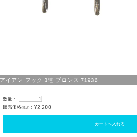
アイアン フック 3連 ブロンズ 71936
数量：
販売価格
：
¥2,200
(税込)