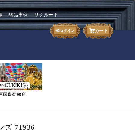
様
納品事例
リクルート
-神戸国際会館店
ズ 71936