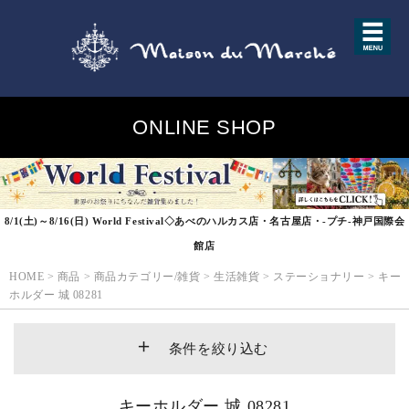
ONLINE SHOP
8/1(土)～8/16(日) World Festival◇あべのハルカス店・名古屋店・-プチ-神戸国際会
館店
HOME
>
商品
>
商品カテゴリー/雑貨
>
生活雑貨
>
ステーショナリー
>
キー
ホルダー 城 08281
条件を絞り込む
キーホルダー 城 08281