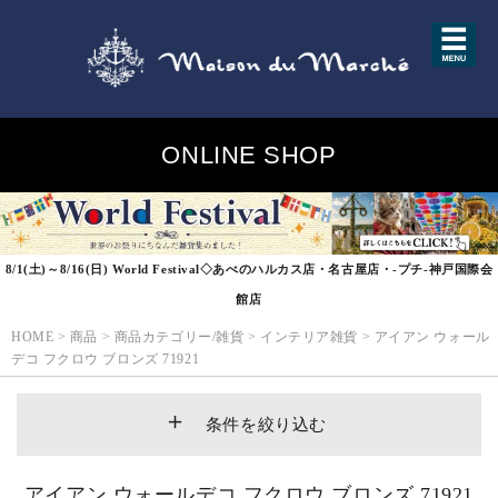
ONLINE SHOP
8/1(土)～8/16(日) World Festival◇あべのハルカス店・名古屋店・-プチ-神戸国際会
館店
HOME
>
商品
>
商品カテゴリー/雑貨
>
インテリア雑貨
>
アイアン ウォール
デコ フクロウ ブロンズ 71921
条件を絞り込む
アイアン ウォールデコ フクロウ ブロンズ 71921