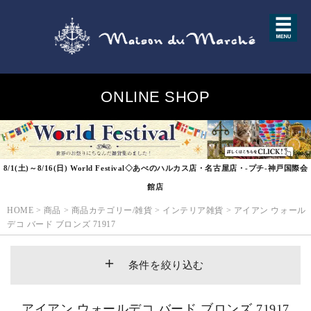
ONLINE SHOP
8/1(土)～8/16(日) World Festival◇あべのハルカス店・名古屋店・-プチ-神戸国際会
館店
HOME
>
商品
>
商品カテゴリー/雑貨
>
インテリア雑貨
>
アイアン ウォール
デコ バード ブロンズ 71917
条件を絞り込む
アイアン ウォールデコ バード ブロンズ 71917