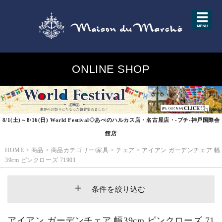
ONLINE SHOP
8/1(土)～8/16(日) World Festival◇あべのハルカス店・名古屋店・-プチ-神戸国際会
館店
HOME
>
商品
>
商品カテゴリー/家具
>
チェア
>
アイアン ガーデンチェア 幅
39cm ピンクローズ 71901
条件を絞り込む
アイアン ガーデンチェア 幅39cm ピンクローズ 71