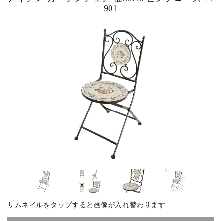
901
ピックアップ商品
商品カテゴリー/家具
商品カテゴリー/雑貨
カラー
サイズ
素材
サムネイルをタップすると画像が入れ替わります