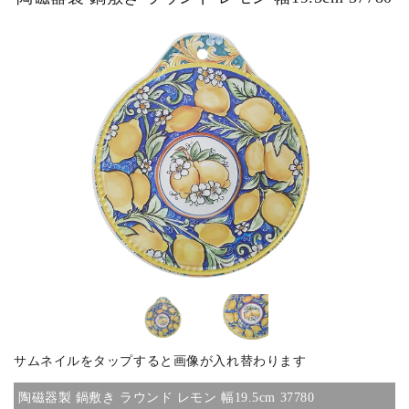
ピックアップ商品
商品カテゴリー/家具
商品カテゴリー/雑貨
カラー
サイズ
サムネイルをタップすると画像が入れ替わります
素材
陶磁器製 鍋敷き ラウンド レモン 幅19.5cm 37780