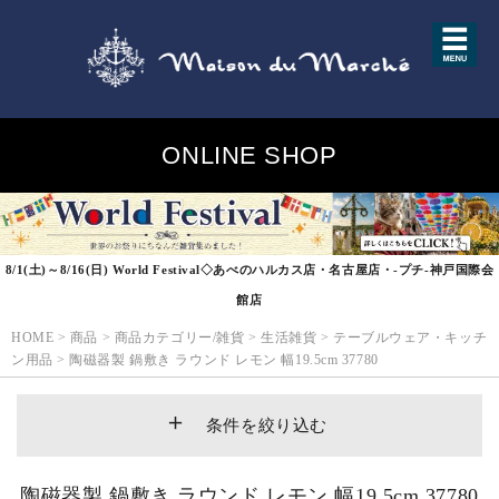
ONLINE SHOP
8/1(土)～8/16(日) World Festival◇あべのハルカス店・名古屋店・-プチ-神戸国際会
館店
HOME
>
商品
>
商品カテゴリー/雑貨
>
生活雑貨
>
テーブルウェア・キッチ
ン用品
>
陶磁器製 鍋敷き ラウンド レモン 幅19.5cm 37780
条件を絞り込む
陶磁器製 鍋敷き ラウンド レモン 幅19.5cm 37780