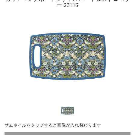
ー 23116
ピックアップ商品
商品カテゴリー/家具
商品カテゴリー/雑貨
カラー
サイズ
素材
サムネイルをタップすると画像が入れ替わります