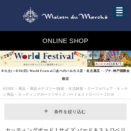
ONLINE SHOP
8/1(土)～8/16(日) World Festival◇あべのハルカス店・名古屋店・-プチ-神戸国際会
館店
HOME
>
商品
>
商品カテゴリー/雑貨
>
生活雑貨
>
テーブルウェア・キッチ
ン用品
>
カッティングボード Lサイズ バード＆ストロベリー 23116
条件を絞り込む
カッティングボード Lサイズ バード＆ストロベリ