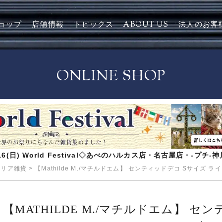
ョップ
店舗情報
トピックス
ABOUT US
法人のお客
ONLINE SHOP
8/16(日) World Festival◇あべのハルカス店・名古屋店・-プチ
テリア雑貨
>
【Mathilde M./マチルドエム】 センティッドデコ Sサイズ 
【MATHILDE M./マチルドエム】 セ