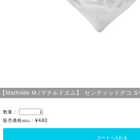
【Mathilde M./マチルドエム】 センティッドデコ
数量：
販売価格
：
¥440
(税込)