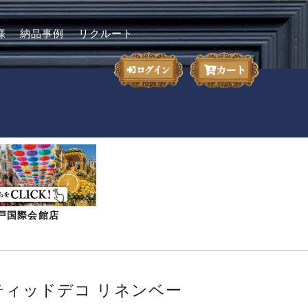
様
納品事例
リクルート
-神戸国際会館店
センティッドデコ リネンベー