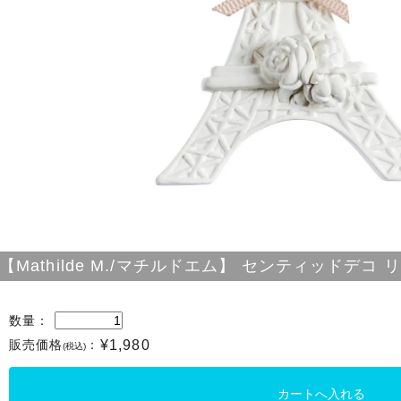
【Mathilde M./マチルドエム】 センティッドデコ
数量：
販売価格
：
¥1,980
(税込)