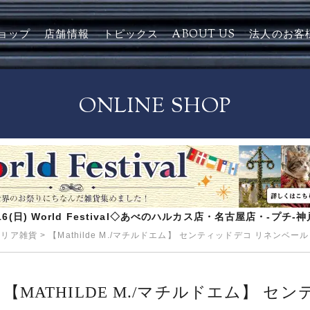
ョップ
店舗情報
トピックス
ABOUT US
法人のお客
ONLINE SHOP
8/16(日) World Festival◇あべのハルカス店・名古屋店・-プチ
テリア雑貨
>
【Mathilde M./マチルドエム】 センティッドデコ リネンベール
【MATHILDE M./マチルドエム】 