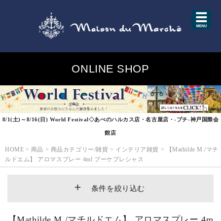
ONLINE SHOP
8/1(土)～8/16(日) World Festival◇あべのハルカス店・名古屋店・-プチ-神戸国際会
館店
HOME
>
商品
>
商品カテゴリー/雑貨
>
インテリア雑貨
>
【Mathilde M./マチ
ルドエム】 アロマスプレー 4ml ブーケプレシャス
条件を絞り込む
【Mathilde M./マチルドエム】 アロマスプレー 4m