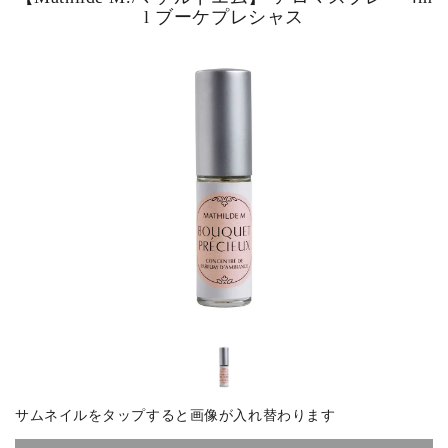
l ブーケプレシャス
ピックアップ商品
商品カテゴリー/家具
商品カテゴリー/雑貨
カラー
サイズ
素材
サムネイルをタップすると画像が入れ替わります