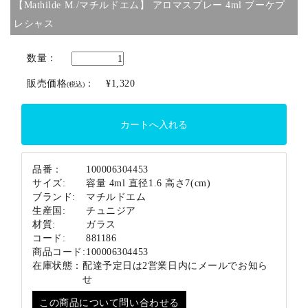
【Mathilde M./マチルドエム】 アロマスプレー 4ml ブーケプ
ブランド
レシャス
数量：
販売価格
：
¥1,320
(税込)
品番：
100006304453
サイズ:
容量 4ml 直径1.6 高さ7(cm)
ブランド:
マチルドエム
生産国:
チュニジア
材質:
ガラス
コード:
881186
商品コード:
100006304453
在庫状態：
配達予定日は2営業日内にメールでお知ら
せ
この商品について問い合わせる