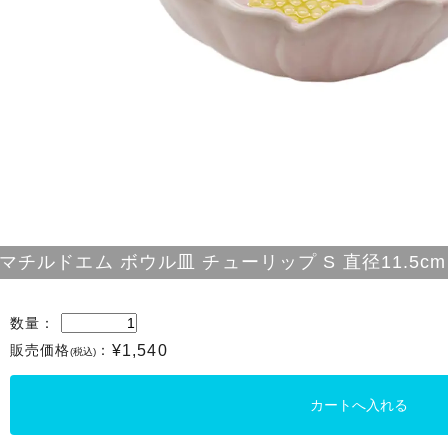
マチルドエム ボウル皿 チューリップ S 直径11.5cm
数量：
販売価格
：
¥1,540
(税込)