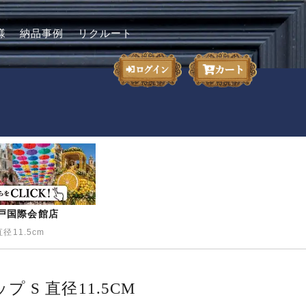
様
納品事例
リクルート
-神戸国際会館店
径11.5cm
 S 直径11.5CM