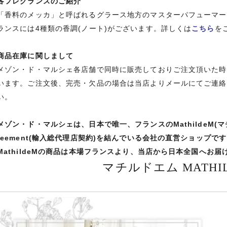
各フレグランスのご紹介
「香料のメッカ」と呼ばれるグラース地方のマスターパフューマーにより
ランスには4種類の香調(ノート)がございます。詳しくは
こちら
を
商品在庫に関しまして
メゾン・ド・マルシェ各店舗で同時に販売しておりご注文頂いた時
います。ご注文後、完売・欠品の場合は当店よりメールにてご連絡
い。
メゾン・ド・マルシェは、日本で唯一、フランスのMathildeM(マチルドエ
reement(輸入総代理店契約)を結んでいる会社の直営ショップで
MathildeMの商品は本場フランスより、当店から日本全国へお
マチルドエム MATHIL