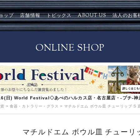
ョップ
店舗情報
トピックス
ABOUT US
法人のお客
ONLINE SHOP
8/16(日) World Festival◇あべのハルカス店・名古屋店・-プチ
雑貨
>
食器・カトラリー・グラス
>
マチルドエム ボウル皿 チューリップ S 直
マチルドエム ボウル皿 チューリップ